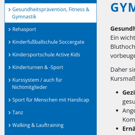
GY
Gesundheitsprävention, Fitness &
Gymnastik
Gesundh
Rehasport
Ein wich
Kinderfußballschule Soccergate
Bluthoch
Kindersportschule Active Kids
vorbeuge
Kinderturnen & -Sport
Daher si
Kursmaßn
Kurssystem / auch für
Nichtmitglieder
Gez
Sport für Menschen mit Handicap
gesu
Ange
Tanz
Komp
Walking & Lauftraining
Ern