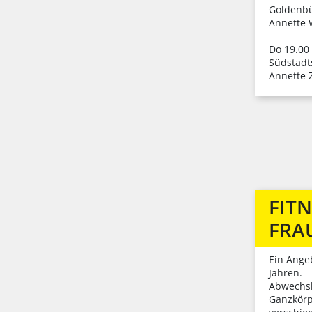
Goldenbü
Annette 
Do 19.00 
Südstadt
Annette
FITN
FRA
Ein Ange
Jahren.
Abwechsl
Ganzkörp