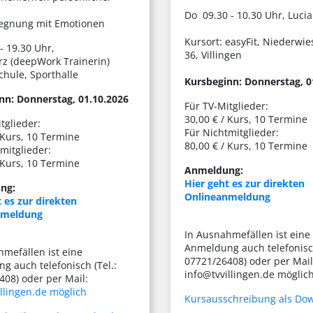
Do 09.30 - 10.30 Uhr, Luci
gegnung mit Emotionen
Kursort: easyFit, Niederwi
- 19.30 Uhr,
36, Villingen
rz (deepWork Trainerin)
chule, Sporthalle
Kursbeginn: Donnerstag, 0
nn: Donnerstag, 01.10.2026
Für TV-Mitglieder:
30,00 € / Kurs, 10 Termine
tglieder:
Für Nichtmitglieder:
 Kurs, 10 Termine
80,00 € / Kurs, 10 Termine
mitglieder:
 Kurs, 10 Termine
Anmeldung:
Hier geht es zur direkten
ng:
Onlineanmeldung
 es zur direkten
nmeldung
In Ausnahmefällen ist eine
Anmeldung auch telefonisch
hmefällen ist eine
07721/26408) oder per Mail
g auch telefonisch (Tel.:
info@tvvillingen.de möglic
408) oder per Mail:
llingen.de möglich
Kursausschreibung als Do