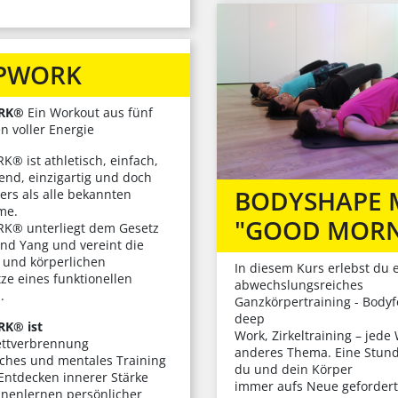
PWORK
RK®
Ein Workout aus fünf
n voller Energie
® ist athletisch, einfach,
end, einzigartig und doch
BODYSHAPE 
ers als alle bekannten
me.
"GOOD MORN
K® unterliegt dem Gesetz
und Yang und vereint die
n und körperlichen
In diesem Kurs erlebst du 
ze eines funktionellen
abwechslungsreiches
.
Ganzkörpertraining - Body
deep
K® ist
Work, Zirkeltraining – jede
ettverbrennung
anderes Thema. Eine Stund
liches und mentales Training
du und dein Körper
Entdecken innerer Stärke
immer aufs Neue geforder
nnenlernen persönlicher