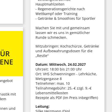
Hauptmahlzeiten
- Regenerationsgerichte nach
Wettkampf oder Training
- Getränke & Smoothies für Sportler
Machen Sie mit und gemeinsam
lassen wir es uns in gemütlicher
Runde schmecken.
Mitzubringen: Kochschürze, Getränke
und Aufbewahrungsdosen für die
FÜR
„Restle"
BENE
Datum: Mittwoch, 24.02.2027
Uhrzeit: 18:00 bis 21:00 Uhr
Ort: VHS Schwenningen - Lehrküche,
Metzgergasse 8
sangebot
Teilnehmer: max. 10
Teilnahmegebühr: 25.-€ zzgl. 9.-€
Lebensmittelkosten
nastik mit
Rezepte als PDF (Im Preis inbegriffen)
 dem
Leitung:
ehnen und
Silke Heizmann (Dipl.