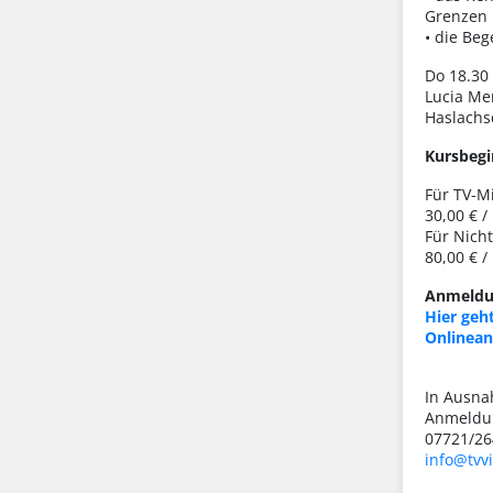
Grenzen
• die Be
Do 18.30 
Lucia Me
Haslachs
Kursbegi
Für TV-Mi
30,00 € /
Für Nicht
80,00 € /
Anmeldu
Hier geht
Onlinea
In Ausna
Anmeldun
07721/26
info@tvvi