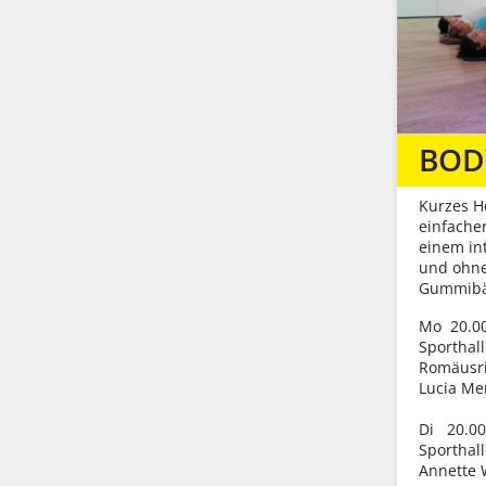
BOD
Kurzes He
einfacher
einem int
und ohne 
Gummibänd
Mo 20.00
Sporthal
Romäusr
Lucia Me
Di 20.00
Sporthal
Annette 