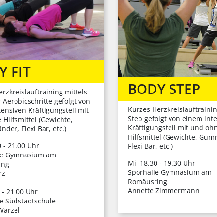
Y FIT
BODY STEP
rzkreislauftraining mittels
 Aerobicschritte gefolgt von
Kurzes Herzkreislauftraini
ensiven Kräftigungsteil mit
Step gefolgt von einem int
Hilfsmittel (Gewichte,
Kräftigungsteil mit und oh
er, Flexi Bar, etc.)
Hilfsmittel (Gewichte, Gu
 - 21.00 Uhr
Flexi Bar, etc.)
le Gymnasium am
Mi 18.30 - 19.30 Uhr
ing
Sporhalle Gymnasium am
rz
Romäusring
Annette Zimmermann
 - 21.00 Uhr
le Südstadtschule
Warzel