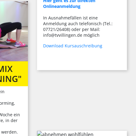
Hier geht es zur direkten
Onlineanmeldung
In Ausnahmefällen ist eine
Anmeldung auch telefonisch (Tel.:
07721/26408) oder per Mail:
info@tvvillingen.de möglich
Download Kursauschreibung
MIX
ING"
ein
forming,
 Woche ein
e, in der
t werden.