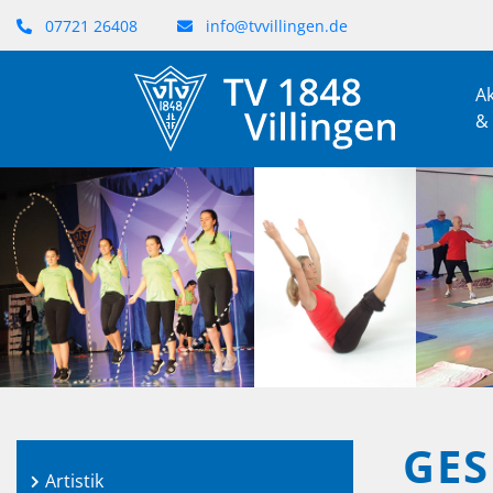
07721 26408
info@tvvillingen.de
Ak
&
GES
Artistik