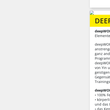
DEE
deepWO
Elemente
deepWORK
anstreng
ganz and
Program
deepWOR
von Yin 
geistige
Gegensät
Trainings
deepWOR
• 100% F
• körper
und das 
• das Ke