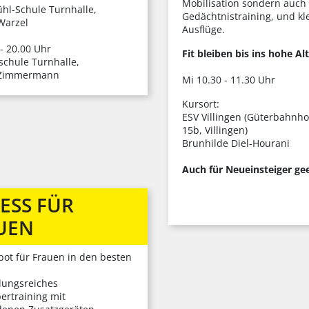
Mobilisation sondern auch
hl-Schule Turnhalle,
Gedächtnistraining, und kl
Warzel
Ausflüge.
- 20.00 Uhr
Fit bleiben bis ins hohe Al
schule Turnhalle,
 Zimmermann
Mi 10.30 - 11.30 Uhr
Kursort:
ESV Villingen (Güterbahnho
15b, Villingen)
Brunhilde Diel-Hourani
Auch für Neueinsteiger gee
ESS FÜR
UEN
bot für Frauen in den besten
ungsreiches
ertraining mit